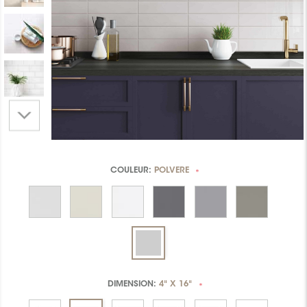
COULEUR:
POLVERE
*
DIMENSION:
4" X 16"
*