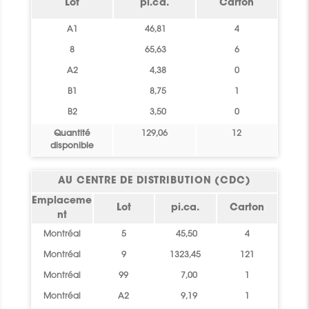
Lot
pi.ca.
Carton
A1
46,81
4
8
65,63
6
A2
4,38
0
B1
8,75
1
B2
3,50
0
Quantité
129,06
12
disponible
AU CENTRE DE DISTRIBUTION (CDC)
Emplaceme
Lot
pi.ca.
Carton
nt
Montréal
5
45,50
4
Montréal
9
1323,45
121
Montréal
99
7,00
1
Montréal
A2
9,19
1