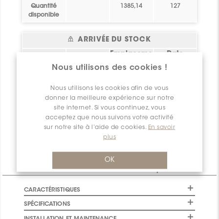
Quantité
1385,14
127
disponible
ARRIVÉE DU STOCK
Emplaceme
Date
Statut
pi.ca.
nt
d'arrivée
Nous utilisons des cookies !
Veuillez
vous
Bel essai!
0
Crée toi un
2026-08-06
connecter
ou
vous
compte !
Nous utilisons les cookies afin de vous
inscrire
pour avoir
donner la meilleure expérience sur notre
Bel essai!
accès à ces
0
Crée toi un
2026-08-06
site internet. Si vous continuez, vous
compte !
informations
acceptez que nous suivons votre activité
Quantité
0
sur notre site à l’aide de cookies.
En savoir
disponible
plus
OK
Informations Techniques
CARACTÉRISTIQUES
SPÉCIFICATIONS
INSTALLATION ET MAINTENANCE